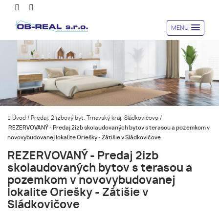
MENU
Úvod
/
Predaj, 2 izbový byt, Trnavský kraj, Sládkovičovo
/
REZERVOVANÝ - Predaj 2izb skolaudovaných bytov s terasou a pozemkom v
novovybudovanej lokalite Oriešky - Zátišie v Sládkovičove
REZERVOVANÝ - Predaj 2izb
skolaudovaných bytov s terasou a
pozemkom v novovybudovanej
lokalite Oriešky - Zátišie v
Sládkovičove