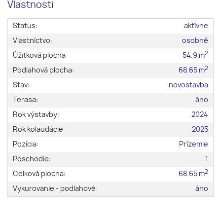
Vlastnosti
Status:
aktívne
Vlastníctvo:
osobné
2
Úžitková plocha:
54.9 m
2
Podlahová plocha:
68.65 m
Stav:
novostavba
Terasa:
áno
Rok výstavby:
2024
Rok kolaudácie:
2025
Pozícia:
Prízemie
Poschodie:
1
2
Celková plocha:
68.65 m
Vykurovanie - podlahové:
áno