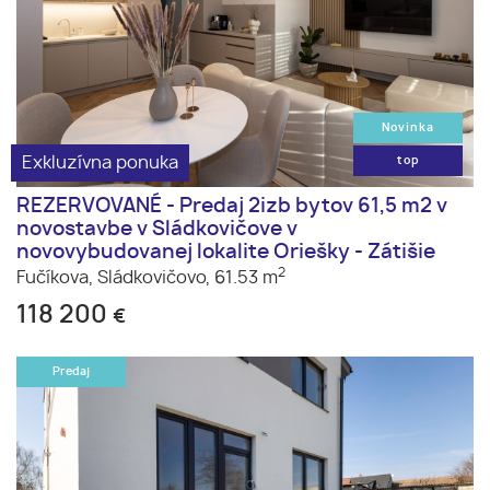
Novinka
Exkluzívna ponuka
top
REZERVOVANÉ - Predaj 2izb bytov 61,5 m2 v
novostavbe v Sládkovičove v
novovybudovanej lokalite Oriešky - Zátišie
2
Fučíkova,
Sládkovičovo,
61.53 m
118 200
€
Predaj