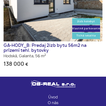
2izb holobyt
Vlastné parkovanie
Tichá lokalita
GA-HODY_B: Predaj 2izb bytu 56m2 na
prízemí tehl. bytovky
2
Hodská,
Galanta,
56 m
138 000
€
Úvod
O nás