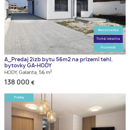
Novostavba
Tichá lokalita
Pozemok
A_Predaj 2izb bytu 56m2 na prízemí tehl.
bytovky GA-HODY
2
HODY,
Galanta,
56 m
138 000
€
Predaj