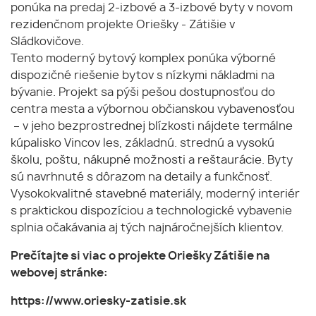
ponúka na predaj 2-izbové a 3-izbové byty v novom
rezidenčnom projekte Oriešky - Zátišie v
Sládkovičove.
Tento moderný bytový komplex ponúka výborné
dispozičné riešenie bytov s nízkymi nákladmi na
bývanie. Projekt sa pýši pešou dostupnosťou do
centra mesta a výbornou občianskou vybavenosťou
– v jeho bezprostrednej blízkosti nájdete termálne
kúpalisko Vincov les, základnú. strednú a vysokú
školu, poštu, nákupné možnosti a reštaurácie. Byty
sú navrhnuté s dôrazom na detaily a funkčnosť.
Vysokokvalitné stavebné materiály, moderný interiér
s praktickou dispozíciou a technologické vybavenie
splnia očakávania aj tých najnáročnejších klientov.
Prečítajte si viac o projekte Oriešky Zátišie na
webovej stránke:
https://www.oriesky-zatisie.sk