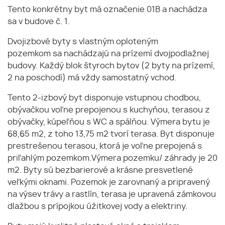
Tento konkrétny byt má označenie 01B a nachádza
sa v budove č. 1.
Dvojizbové byty s vlastným oploteným
pozemkom sa nachádzajú na prízemí dvojpodlažnej
budovy. Každý blok štyroch bytov (2 byty na prízemí,
2 na poschodí) má vždy samostatný vchod.
Tento 2-izbový byt disponuje vstupnou chodbou,
obývačkou voľne prepojenou s kuchyňou, terasou z
obývačky, kúpeľňou s WC a spálňou. Výmera bytu je
68,65 m2, z toho 13,75 m2 tvorí terasa. Byt disponuje
prestrešenou terasou, ktorá je voľne prepojená s
priľahlým pozemkom.Výmera pozemku/ záhrady je 20
m2. Byty sú bezbarierové a krásne presvetlené
veľkými oknami. Pozemok je zarovnaný a pripravený
na výsev trávy a rastlín, terasa je upravená zámkovou
dlažbou s prípojkou úžitkovej vody a elektriny.