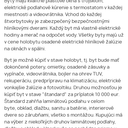
Byty majú kvalitné plastové okná s trojsklom,
elektrické podlahové kúrenie s termostatom v každej
miestnosti a videovrátnika. Vchod do každej
štvorbytovky je zabezpečený bezpečnostnými
hliníkovými dverami. Každý byt má vlastné elektrické
hodiny a merač na odpočet vody. Všetky byty majú už
v cene holobytu osadené elektrické hliníkové žalúzie
na oknách v spálni.
Byt je možné kúpiť v stave holobyt, tj. byt bude mať
dokončené potery, omietky, osadené zásuvky a
vypínače, videovrátnika, bojler na ohrev TUV,
rekuperáciu, predprípravu na klimatizáciu, elektrické
vonkajšie žalúzie a fotovoltiku. Druhou možnosťou je
kúpiť byt v stave "štandard" za príplatok 10 000 eur.
Štandard zahŕňa laminátovú podlahu v celom
byte, obklad, dlažbu, sanitu a batérie, interierové
dvere so zárubňami, všetko s montážou. Kupujúci má
na výber z niekoľkých druhov laminátovej podlahy,