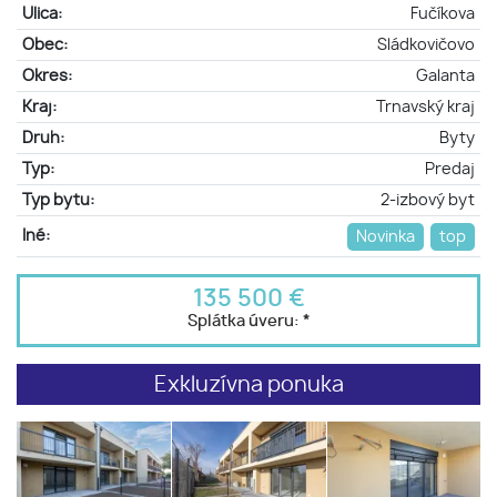
Ulica:
Fučíkova
Obec:
Sládkovičovo
Okres:
Galanta
Kraj:
Trnavský kraj
Druh:
Byty
Typ:
Predaj
Typ bytu:
2-izbový byt
Iné:
Novinka
top
135 500 €
Splátka úveru:
*
Exkluzívna ponuka