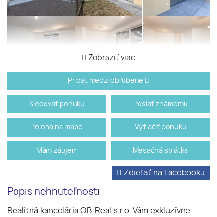
Zobraziť viac
Pridať medzi obľúbené
Sledovať ponuku
Poslať známemu
Poloha na mape
Vytlačiť ponuku
Mám záujem
Mesačná splátka
Zdieľať na Facebooku
Popis nehnuteľnosti
Realitná kancelária OB-Real s.r.o. Vám exkluzívne