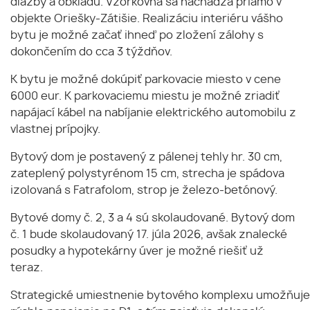
dlažby a obkladu. Vzorkovňa sa nachádza priamo v
objekte Oriešky-Zátišie. Realizáciu interiéru vášho
bytu je možné začať ihneď po zložení zálohy s
dokončením do cca 3 týždňov.
K bytu je možné dokúpiť parkovacie miesto v cene
6000 eur. K parkovaciemu miestu je možné zriadiť
napájací kábel na nabíjanie elektrického automobilu z
vlastnej prípojky.
Bytový dom je postavený z pálenej tehly hr. 30 cm,
zateplený polystyrénom 15 cm, strecha je spádova
izolovaná s Fatrafolom, strop je železo-betónový.
Bytové domy č. 2, 3 a 4 sú skolaudované. Bytový dom
č. 1 bude skolaudovaný 17. júla 2026, avšak znalecké
posudky a hypotekárny úver je možné riešiť už
teraz.
Strategické umiestnenie bytového komplexu umožňuje