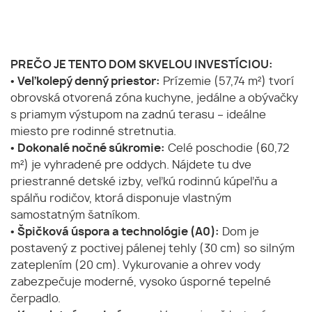
PREČO JE TENTO DOM SKVELOU INVESTÍCIOU:
•
Veľkolepý denný priestor:
Prízemie (57,74 m²) tvorí
obrovská otvorená zóna kuchyne, jedálne a obývačky
s priamym výstupom na zadnú terasu – ideálne
miesto pre rodinné stretnutia.
•
Dokonalé nočné súkromie:
Celé poschodie (60,72
m²) je vyhradené pre oddych. Nájdete tu dve
priestranné detské izby, veľkú rodinnú kúpeľňu a
spálňu rodičov, ktorá disponuje vlastným
samostatným šatníkom.
•
Špičková úspora a technológie (A0):
Dom je
postavený z poctivej pálenej tehly (30 cm) so silným
zateplením (20 cm). Vykurovanie a ohrev vody
zabezpečuje moderné, vysoko úsporné tepelné
čerpadlo.