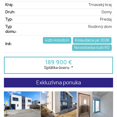
Kraj:
Trnavský kraj
Druh:
Domy
Typ:
Predaj
Typ
Rodinný dom
domu:
4izb Holodom
Kolaudacia jar 2026
Iné:
Novostavba 4izb RD
189 900 €
Splátka úveru:
*
Exkluzívna ponuka