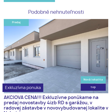
Podobné nehnuteľnosti
Predaj
Nová lokalita
Exkluzívna ponuka
top
AKCIOVA CENA!!! Exkluzívne ponúkame na
predaj novostavby 4izb RD s garážou, v
radovej zástavbe v novovybudovanej lokalite v