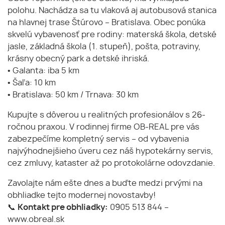
polohu. Nachádza sa tu vlaková aj autobusová stanica
na hlavnej trase Štúrovo – Bratislava. Obec ponúka
skvelú vybavenosť pre rodiny: materská škola, detské
jasle, základná škola (1. stupeň), pošta, potraviny,
krásny obecný park a detské ihriská.
• Galanta: iba 5 km
• Šaľa: 10 km
• Bratislava: 50 km / Trnava: 30 km
Kupujte s dôverou u realitných profesionálov s 26-
ročnou praxou. V rodinnej firme OB-REAL pre vás
zabezpečíme kompletný servis – od vybavenia
najvýhodnejšieho úveru cez náš hypotekárny servis,
cez zmluvy, kataster až po protokolárne odovzdanie.
Zavolajte nám ešte dnes a buďte medzi prvými na
obhliadke tejto modernej novostavby!
📞
Kontakt pre obhliadky:
0905 513 844 –
www.obreal.sk