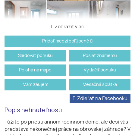
Zobraziť viac
Pridať medzi obľúbené
Sledovať ponuku
Poslať známemu
Poloha na mape
Vytlačiť ponuku
Mám záujem
Mesačná splátka
Zdieľať na Facebooku
Popis nehnuteľnosti
Túžite po priestrannom rodinnom dome, ale desí vás
predstava nekonečnej práce na obrovskej záhrade? V