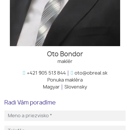
Oto Bondor
maklér
+421 905 513 844
oto@obreal.sk
Ponuka makléra
Magyar
Slovensky
Radi Vám poradíme