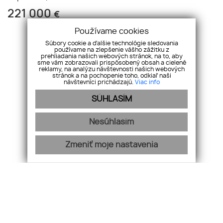
221 000
€
Používame cookies
Súbory cookie a ďalšie technológie sledovania
používame na zlepšenie vášho zážitku z
prehliadania našich webových stránok, na to, aby
sme vám zobrazovali prispôsobený obsah a cielené
reklamy, na analýzu návštevnosti našich webových
stránok a na pochopenie toho, odkiaľ naši
návštevníci prichádzajú.
Viac info
Úvod
O nás
SÚHLASÍM
Náš tím
Cookies
Nesúhlasím
Kontakt
Nehnuteľnosti
Zmeniť moje nastavenia
Ponuka/dopyt
GDPR
Fučíkova 120, 92521, Sládkovičovo
+421 903 219 369
obreal@obreal.sk