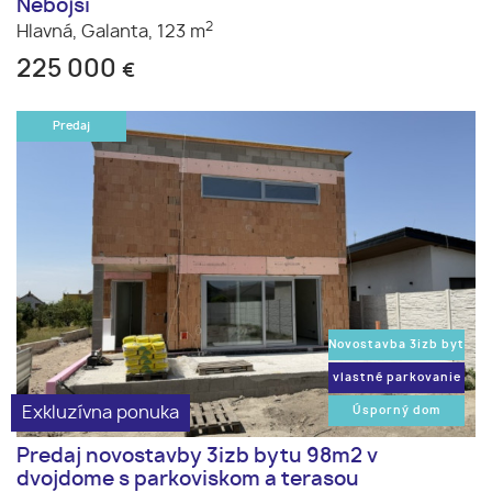
Nebojsi
2
Hlavná,
Galanta,
123 m
225 000
€
Predaj
Novostavba 3izb byt
vlastné parkovanie
Exkluzívna ponuka
Úsporný dom
Predaj novostavby 3izb bytu 98m2 v
dvojdome s parkoviskom a terasou