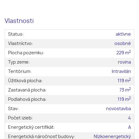
Vlastnosti
Status:
aktívne
Vlastníctvo:
osobné
2
Plocha pozemku:
229 m
Typ zeme:
rovina
Teritórium:
Intravilán
2
Úžitková plocha:
119 m
2
Zastavaná plocha:
73 m
2
Podlahová plocha:
119 m
Stav:
novostavba
Počet izieb:
4
Energetický certifikát:
A
Energetická náročnosť budovy:
Nízkoenergetický