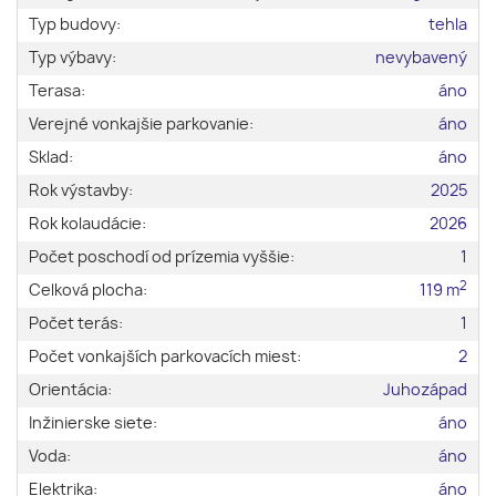
Typ budovy:
tehla
Typ výbavy:
nevybavený
Terasa:
áno
Verejné vonkajšie parkovanie:
áno
Sklad:
áno
Rok výstavby:
2025
Rok kolaudácie:
2026
Počet poschodí od prízemia vyššie:
1
2
Celková plocha:
119 m
Počet terás:
1
Počet vonkajších parkovacích miest:
2
Orientácia:
Juhozápad
Inžinierske siete:
áno
Voda:
áno
Elektrika:
áno