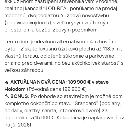
exkluzívnom zastúpení stavebníka vám v rodinnej
realitnej kancelárii OB-REAL ponúkame na predaj
modernú, dvojpodlažnú 4-izbovú novostavbu
(polovica dvojdomu) s veľkorysým vnútorným
priestorom a bezúdržbovým pozemkom.
Tento dom je ideálnou alternatívou k 4-izbovému
bytu – získate luxusnú úžitkovú plochu až 118,5 m²,
vlastnú terasu, oplotené súkromie a parkovanie
priamo pred dverami, no bez akýchkoľvek starostí s
veľkou záhradou.
🔥
AKTUÁLNA NOVÁ CENA: 189 900 € v stave
Holodom
(Pôvodná cena 199 900 €)
🔨
BONUS:
Po dohode so staviteľom je možné dom
kompletne dokončiť do stavu "Štandard" (podlahy,
obklady, dlažby, sanita, interiérové dvere) za
doplatok cca 15 000 €. Kolaudácia je naplánovaná už
na júl 2026!