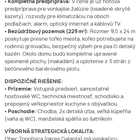
•
Kompletná predpríprava:
V cene je už hotová
predpríprava pre vonkajšie žalúzie (osadené skryté
kazety), rozvody pre klimatizáciu na oboch
podlažiach, alarm, optický internet a káblovú TV.
•
Bezúdržbový pozemok (229 m²):
Rozmer 9,5 x 24 m
poskytuje presne toľko miesta, koľko potrebujete na
rodinnú grilovačku, bezpečný výbeh pre psa či detský
bazén. Okolo domu budú kompletne upravené
spevnené plochy (makadám) a oplotenie z 3 strán z
betónového bariérového plotu.
DISPOZIČNÉ RIEŠENIE:
•
Prízemie:
Vstupná predsieň, samostatné
hosťovské WC, technická miestnosť, schodisko a
prepojený veľkopriestor kuchyne s obývačkou.
•
Poschodie:
Chodba, 2x detská izba, veľká kúpeľňa
(vaňa aj WC), manželská spálňa so šatníkom.
VÝBORNÁ STRATEGICKÁ LOKALITA:
Obec Topoľnica (okres Galanta) má vynikajúcu