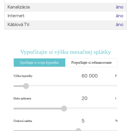
Kanalizácia:
áno
Internet:
áno
Káblová TV:
áno