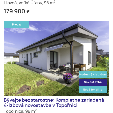
2
Hlavná,
Veľké Úľany,
98 m
179 900
€
Predaj
Moderný 4izb dom
Novostavba
Nová lokalita
Bývajte bezstarostne: Kompletne zariadená
4-izbová novostavba v Topoľnici
2
Topoľnica,
96 m