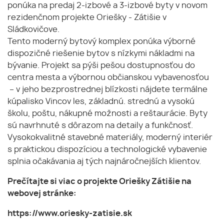
ponúka na predaj 2-izbové a 3-izbové byty v novom
rezidenčnom projekte Oriešky - Zátišie v
Sládkovičove.
Tento moderný bytový komplex ponúka výborné
dispozičné riešenie bytov s nízkymi nákladmi na
bývanie. Projekt sa pýši pešou dostupnosťou do
centra mesta a výbornou občianskou vybavenosťou
– v jeho bezprostrednej blízkosti nájdete termálne
kúpalisko Vincov les, základnú. strednú a vysokú
školu, poštu, nákupné možnosti a reštaurácie. Byty
sú navrhnuté s dôrazom na detaily a funkčnosť.
Vysokokvalitné stavebné materiály, moderný interiér
s praktickou dispozíciou a technologické vybavenie
splnia očakávania aj tých najnáročnejších klientov.
Prečítajte si viac o projekte Oriešky Zátišie na
webovej stránke:
https://www.oriesky-zatisie.sk