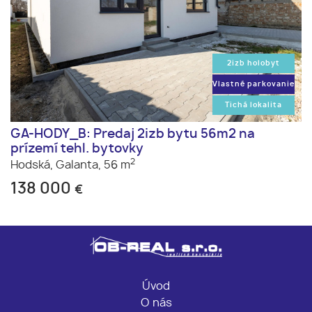
2izb holobyt
Vlastné parkovanie
Tichá lokalita
GA-HODY_B: Predaj 2izb bytu 56m2 na
prízemí tehl. bytovky
2
Hodská,
Galanta,
56 m
138 000
€
Úvod
O nás