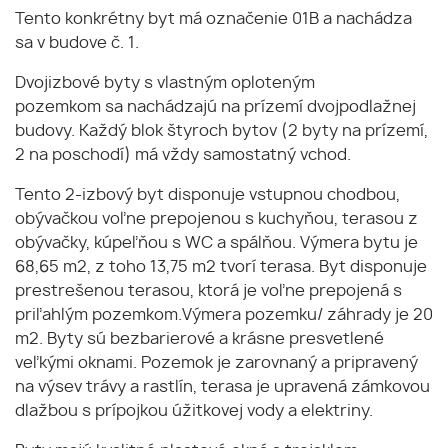
Tento konkrétny byt má označenie 01B a nachádza
sa v budove č. 1.
Dvojizbové byty s vlastným oploteným
pozemkom sa nachádzajú na prízemí dvojpodlažnej
budovy. Každý blok štyroch bytov (2 byty na prízemí,
2 na poschodí) má vždy samostatný vchod.
Tento 2-izbový byt disponuje vstupnou chodbou,
obývačkou voľne prepojenou s kuchyňou, terasou z
obývačky, kúpeľňou s WC a spálňou. Výmera bytu je
68,65 m2, z toho 13,75 m2 tvorí terasa. Byt disponuje
prestrešenou terasou, ktorá je voľne prepojená s
priľahlým pozemkom.Výmera pozemku/ záhrady je 20
m2. Byty sú bezbarierové a krásne presvetlené
veľkými oknami. Pozemok je zarovnaný a pripravený
na výsev trávy a rastlín, terasa je upravená zámkovou
dlažbou s prípojkou úžitkovej vody a elektriny.