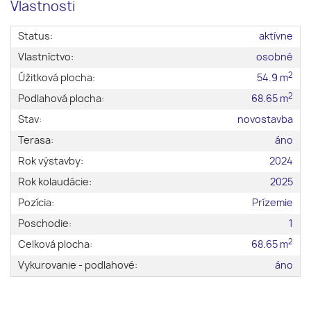
Vlastnosti
Status:
aktívne
Vlastníctvo:
osobné
2
Úžitková plocha:
54.9 m
2
Podlahová plocha:
68.65 m
Stav:
novostavba
Terasa:
áno
Rok výstavby:
2024
Rok kolaudácie:
2025
Pozícia:
Prízemie
Poschodie:
1
2
Celková plocha:
68.65 m
Vykurovanie - podlahové:
áno