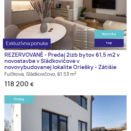
Novinka
Exkluzívna ponuka
top
REZERVOVANÉ - Predaj 2izb bytov 61,5 m2 v
novostavbe v Sládkovičove v
novovybudovanej lokalite Oriešky - Zátišie
2
Fučíkova,
Sládkovičovo,
61.53 m
118 200
€
Predaj