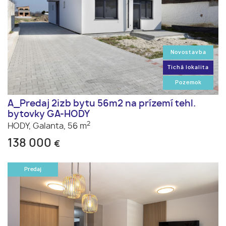
Novostavba
Tichá lokalita
Pozemok
A_Predaj 2izb bytu 56m2 na prízemí tehl.
bytovky GA-HODY
2
HODY,
Galanta,
56 m
138 000
€
Predaj