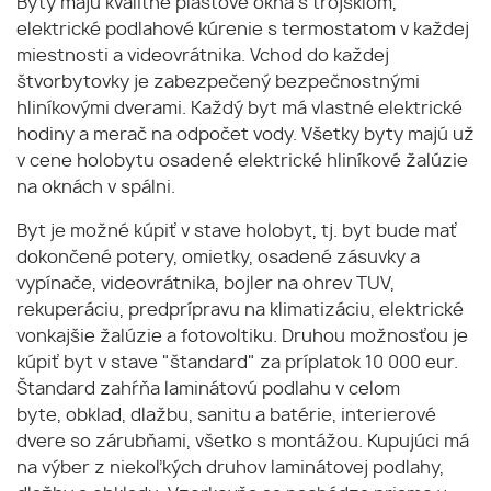
Byty majú kvalitné plastové okná s trojsklom,
elektrické podlahové kúrenie s termostatom v každej
miestnosti a videovrátnika. Vchod do každej
štvorbytovky je zabezpečený bezpečnostnými
hliníkovými dverami. Každý byt má vlastné elektrické
hodiny a merač na odpočet vody. Všetky byty majú už
v cene holobytu osadené elektrické hliníkové žalúzie
na oknách v spálni.
Byt je možné kúpiť v stave holobyt, tj. byt bude mať
dokončené potery, omietky, osadené zásuvky a
vypínače, videovrátnika, bojler na ohrev TUV,
rekuperáciu, predprípravu na klimatizáciu, elektrické
vonkajšie žalúzie a fotovoltiku. Druhou možnosťou je
kúpiť byt v stave "štandard" za príplatok 10 000 eur.
Štandard zahŕňa laminátovú podlahu v celom
byte, obklad, dlažbu, sanitu a batérie, interierové
dvere so zárubňami, všetko s montážou. Kupujúci má
na výber z niekoľkých druhov laminátovej podlahy,