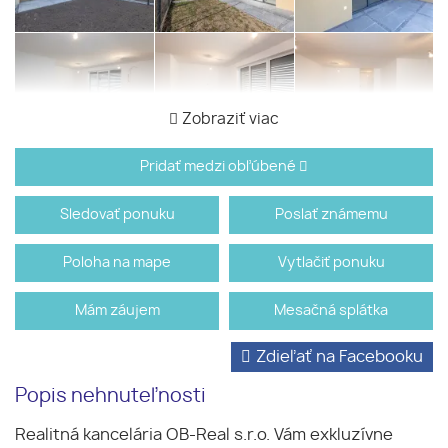
Zobraziť viac
Pridať medzi obľúbené
Sledovať ponuku
Poslať známemu
Poloha na mape
Vytlačiť ponuku
Mám záujem
Mesačná splátka
Zdieľať na Facebooku
Popis nehnuteľnosti
Realitná kancelária OB-Real s.r.o. Vám exkluzívne