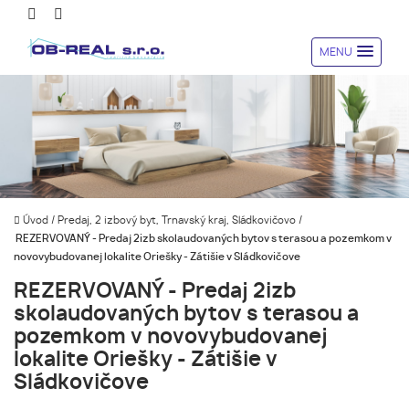
MENU
Úvod
/
Predaj, 2 izbový byt, Trnavský kraj, Sládkovičovo
/
REZERVOVANÝ - Predaj 2izb skolaudovaných bytov s terasou a pozemkom v
novovybudovanej lokalite Oriešky - Zátišie v Sládkovičove
REZERVOVANÝ - Predaj 2izb
skolaudovaných bytov s terasou a
pozemkom v novovybudovanej
lokalite Oriešky - Zátišie v
Sládkovičove