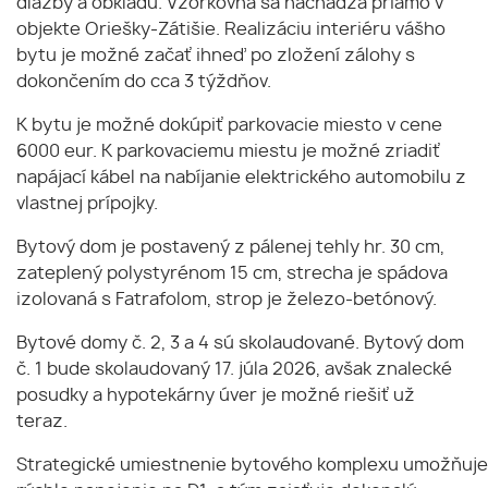
dlažby a obkladu. Vzorkovňa sa nachádza priamo v
objekte Oriešky-Zátišie. Realizáciu interiéru vášho
bytu je možné začať ihneď po zložení zálohy s
dokončením do cca 3 týždňov.
K bytu je možné dokúpiť parkovacie miesto v cene
6000 eur. K parkovaciemu miestu je možné zriadiť
napájací kábel na nabíjanie elektrického automobilu z
vlastnej prípojky.
Bytový dom je postavený z pálenej tehly hr. 30 cm,
zateplený polystyrénom 15 cm, strecha je spádova
izolovaná s Fatrafolom, strop je železo-betónový.
Bytové domy č. 2, 3 a 4 sú skolaudované. Bytový dom
č. 1 bude skolaudovaný 17. júla 2026, avšak znalecké
posudky a hypotekárny úver je možné riešiť už
teraz.
Strategické umiestnenie bytového komplexu umožňuje