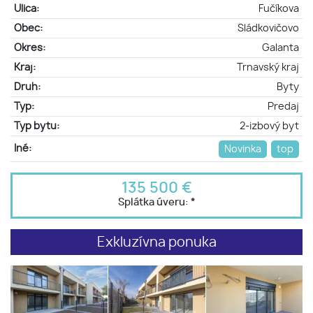
Ulica:
Fučíkova
Obec:
Sládkovičovo
Okres:
Galanta
Kraj:
Trnavský kraj
Druh:
Byty
Typ:
Predaj
Typ bytu:
2-izbový byt
Iné:
Novinka
top
135 500 €
Splátka úveru:
*
Exkluzívna ponuka