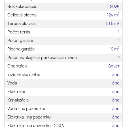
Rok kolaudácie:
2026
2
Celková plocha:
124 m
2
Terasa plocha:
10.5 m
Počet terás:
1
Počet garáží:
1
2
Plocha garáže:
19 m
Počet vonkajších parkovacích miest:
2
Orientácia:
Sever
Inžinierske siete:
áno
Voda:
áno
Elektrika:
áno
Kanalizácia:
áno
Voda - na pozemku:
áno
Elektrika - na pozemku:
áno
Elektrika - na pozemku - 230 V:
áno