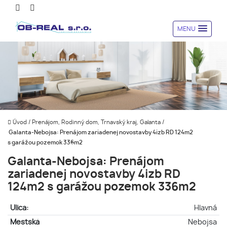
MENU
Úvod
/
Prenájom, Rodinný dom, Trnavský kraj, Galanta
/
Galanta-Nebojsa: Prenájom zariadenej novostavby 4izb RD 124m2
s garážou pozemok 336m2
Galanta-Nebojsa: Prenájom
zariadenej novostavby 4izb RD
124m2 s garážou pozemok 336m2
Ulica:
Hlavná
Mestská
Nebojsa