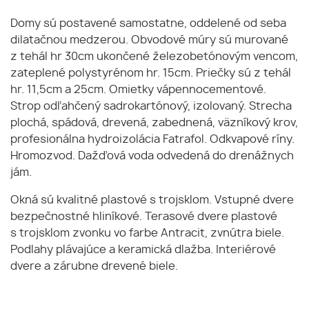
Domy sú postavené samostatne, oddelené od seba
dilatačnou medzerou. Obvodové múry sú murované
z tehál hr 30cm ukončené železobetónovým vencom,
zateplené polystyrénom hr. 15cm. Priečky sú z tehál
hr. 11,5cm a 25cm. Omietky vápennocementové.
Strop odľahčený sadrokartónový, izolovaný. Strecha
plochá, spádová, drevená, zabednená, väzníkový krov,
profesionálna hydroizolácia Fatrafol. Odkvapové ríny.
Hromozvod. Dažďová voda odvedená do drenážnych
jám.
Okná sú kvalitné plastové s trojsklom. Vstupné dvere
bezpečnostné hliníkové. Terasové dvere plastové
s trojsklom zvonku vo farbe Antracit, zvnútra biele.
Podlahy plávajúce a keramická dlažba. Interiérové
dvere a zárubne drevené biele.