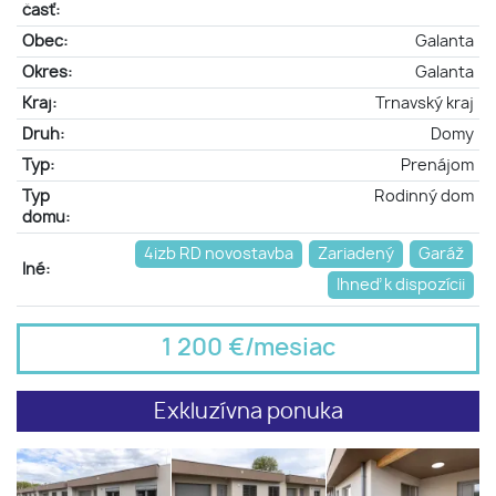
časť:
Obec:
Galanta
Okres:
Galanta
Kraj:
Trnavský kraj
Druh:
Domy
Typ:
Prenájom
Typ
Rodinný dom
domu:
4izb RD novostavba
Zariadený
Garáž
Iné:
Ihneď k dispozícii
1 200 €/mesiac
Exkluzívna ponuka