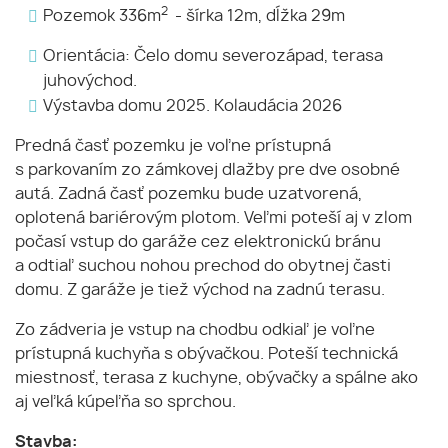
2
Pozemok 336m
- šírka 12m, dĺžka 29m
Orientácia: Čelo domu severozápad, terasa
juhovýchod.
Výstavba domu 2025. Kolaudácia 2026
Predná časť pozemku je voľne prístupná
s parkovaním zo zámkovej dlažby pre dve osobné
autá. Zadná časť pozemku bude uzatvorená,
oplotená bariérovým plotom. Veľmi poteší aj v zlom
počasí vstup do garáže cez elektronickú bránu
a odtiaľ suchou nohou prechod do obytnej časti
domu. Z garáže je tiež východ na zadnú terasu.
Zo zádveria je vstup na chodbu odkiaľ je voľne
prístupná kuchyňa s obývačkou. Poteší technická
miestnosť, terasa z kuchyne, obývačky a spálne ako
aj veľká kúpeľňa so sprchou.
Stavba: