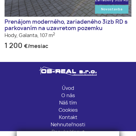
Zariadený 3izb RD
Novostavba
Prenájom moderného, zariadeného 3izb RD s
parkovaním na uzavretom pozemku
2
Hody,
Galanta,
107 m
1 200
€/mesiac
Úvod
O nás
Náš tím
Cookies
Kontakt
Nehnuteľnosti
Ponuka/dopyt