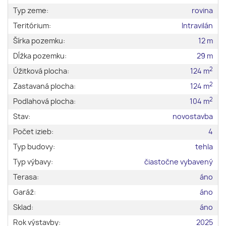
Typ zeme:
rovina
Teritórium:
Intravilán
Šírka pozemku:
12 m
Dĺžka pozemku:
29 m
2
Úžitková plocha:
124 m
2
Zastavaná plocha:
124 m
2
Podlahová plocha:
104 m
Stav:
novostavba
Počet izieb:
4
Typ budovy:
tehla
Typ výbavy:
čiastočne vybavený
Terasa:
áno
Garáž:
áno
Sklad:
áno
Rok výstavby:
2025