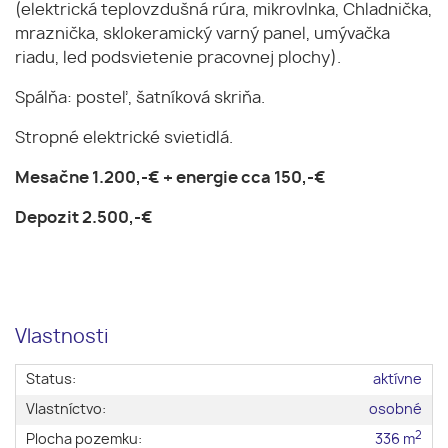
(elektrická teplovzdušná rúra, mikrovlnka, Chladnička,
mraznička, sklokeramický varný panel, umývačka
riadu, led podsvietenie pracovnej plochy).
Spálňa: posteľ, šatníková skriňa.
Stropné elektrické svietidlá.
Mesačne 1.200,-€ + energie cca 150,-€
Depozit 2.500,-€
Vlastnosti
Status:
aktívne
Vlastníctvo:
osobné
2
Plocha pozemku:
336 m