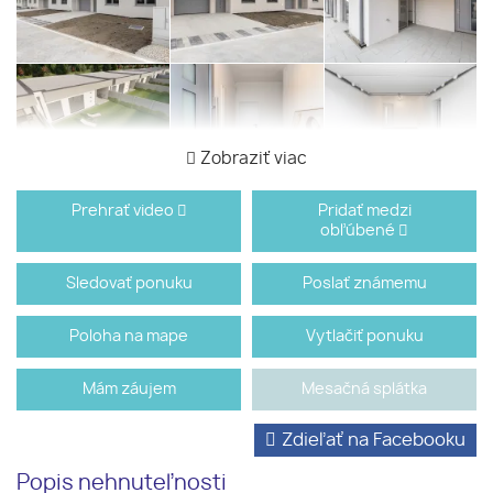
Zobraziť viac
Prehrať video
Pridať medzi
obľúbené
Sledovať ponuku
Poslať známemu
Poloha na mape
Vytlačiť ponuku
Mám záujem
Mesačná splátka
Zdieľať na Facebooku
Popis nehnuteľnosti