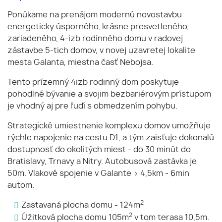
Ponúkame na prenájom modernú novostavbu
energeticky úsporného, krásne presvetleného,
zariadeného, 4-izb rodinného domu v radovej
zástavbe 5-tich domov, v novej uzavretej lokalite
mesta Galanta, miestna časť Nebojsa.
Tento prízemný 4izb rodinný dom poskytuje
pohodlné bývanie a svojim bezbariérovým prístupom
je vhodný aj pre ľudí s obmedzením pohybu.
Strategické umiestnenie komplexu domov umožňuje
rýchle napojenie na cestu D1, a tým zaisťuje dokonalú
dostupnosť do okolitých miest - do 30 minút do
Bratislavy, Trnavy a Nitry. Autobusová zastávka je
50m. Vlakové spojenie v Galante > 4,5km - 6min
autom.
2
Zastavaná plocha domu - 124m
2
Úžitková plocha domu 105m
v tom terasa 10,5m.