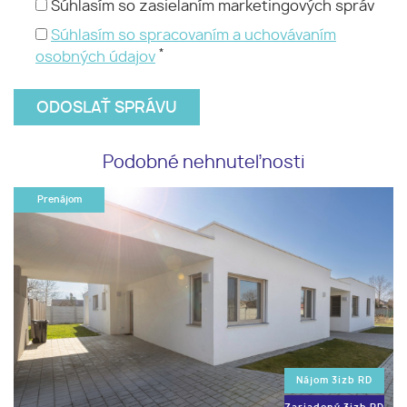
Súhlasím so zasielaním marketingových správ
Súhlasím so spracovaním a uchovávaním
*
osobných údajov
Podobné nehnuteľnosti
Prenájom
Nájom 3izb RD