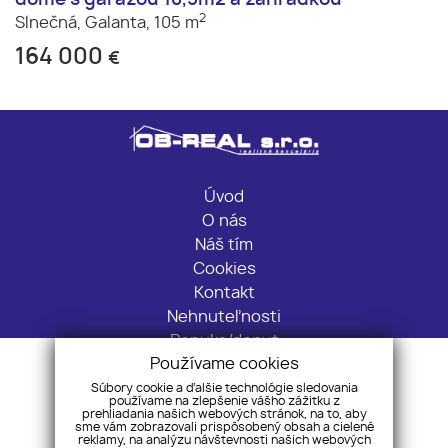
dome s garážou 18,5m2 a záhradkou
2
Slnečná,
Galanta,
105 m
164 000
€
Úvod
O nás
Náš tím
Cookies
Kontakt
Nehnuteľnosti
Ponuka/dopyt
Používame cookies
GDPR
Súbory cookie a ďalšie technológie sledovania
používame na zlepšenie vášho zážitku z
Fučíkova 120, 92521, Sládkovičovo
prehliadania našich webových stránok, na to, aby
sme vám zobrazovali prispôsobený obsah a cielené
+421 903 219 369
reklamy, na analýzu návštevnosti našich webových