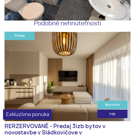
Podobné nehnuteľnosti
Predaj
Novinka
Exkluzívna ponuka
top
RERZERVOVANÉ - Predaj 3izb bytov v
novostavbe v Sládkovičove v