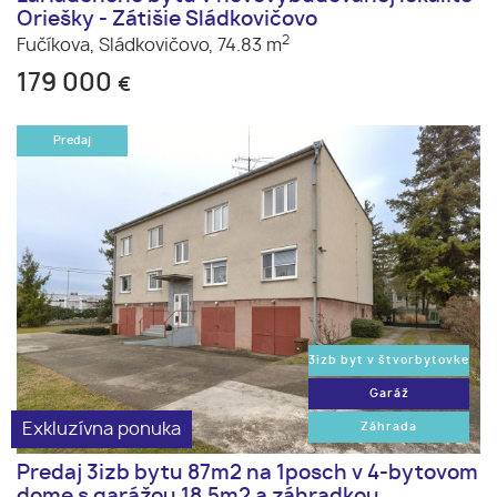
Oriešky - Zátišie Sládkovičovo
2
Fučíkova,
Sládkovičovo,
74.83 m
179 000
€
Predaj
3izb byt v štvorbytovke
Garáž
Exkluzívna ponuka
Záhrada
Predaj 3izb bytu 87m2 na 1posch v 4-bytovom