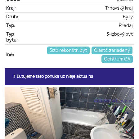
Kraj:
Trnavský kraj
Druh:
Byty
Typ:
Predaj
Typ
3-izbový byt
bytu:
3izb rekonštr. byt
Čiastč.zariadený
Iné:
Centrum GA
Ľutujeme táto ponuka už nieje aktuálna.