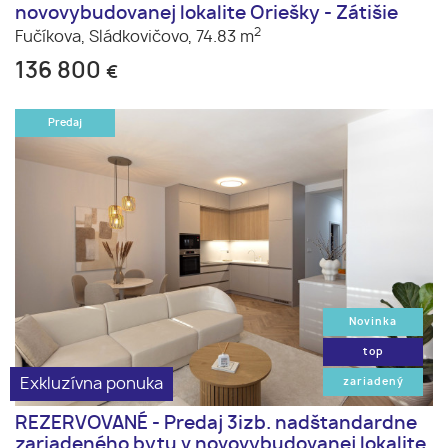
novovybudovanej lokalite Oriešky - Zátišie
2
Fučíkova,
Sládkovičovo,
74.83 m
136 800
€
Predaj
Novinka
top
Exkluzívna ponuka
zariadený
REZERVOVANÉ - Predaj 3izb. nadštandardne
zariadeného bytu v novovybudovanej lokalite