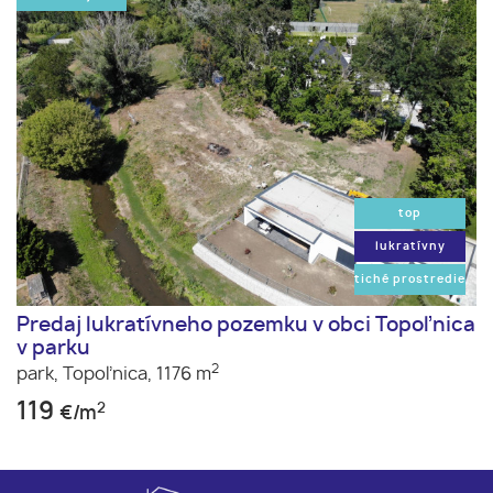
top
lukratívny
tiché prostredie
Predaj lukratívneho pozemku v obci Topoľnica
v parku
2
park,
Topoľnica,
1176 m
119
2
€/m