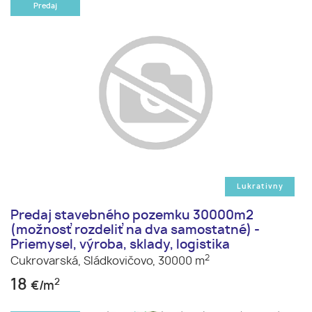
Predaj
Lukrativny
Predaj stavebného pozemku 30000m2
(možnosť rozdeliť na dva samostatné) -
Priemysel, výroba, sklady, logistika
2
Cukrovarská,
Sládkovičovo,
30000 m
18
2
€/m