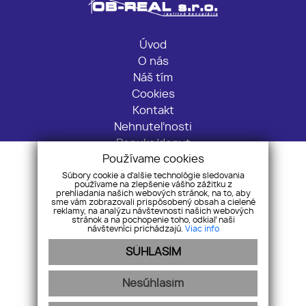
Úvod
O nás
Náš tím
Cookies
Kontakt
Nehnuteľnosti
Ponuka/dopyt
Používame cookies
GDPR
Súbory cookie a ďalšie technológie sledovania
používame na zlepšenie vášho zážitku z
Fučíkova 120, 92521, Sládkovičovo
prehliadania našich webových stránok, na to, aby
sme vám zobrazovali prispôsobený obsah a cielené
+421 903 219 369
reklamy, na analýzu návštevnosti našich webových
obreal@obreal.sk
stránok a na pochopenie toho, odkiaľ naši
návštevníci prichádzajú.
Viac info
Pridajte si nás
SÚHLASÍM
Nesúhlasím