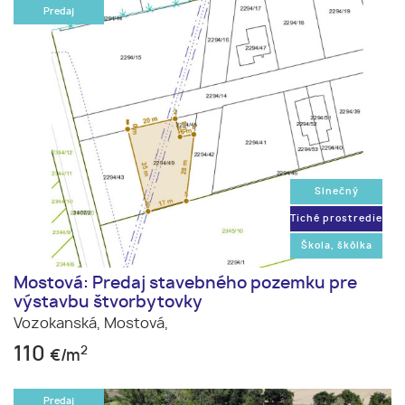
Predaj
Slnečný
Tiché prostredie
Škola, škôlka
Mostová: Predaj stavebného pozemku pre
výstavbu štvorbytovky
Vozokanská,
Mostová,
110
2
€/m
Predaj