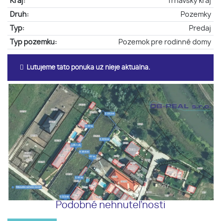
Kraj:
Trnavský kraj
Druh:
Pozemky
Typ:
Predaj
Typ pozemku:
Pozemok pre rodinné domy
Ľutujeme táto ponuka už nieje aktuálna.
Podobné nehnuteľnosti